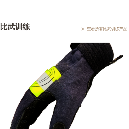
比武训练
查看所有比武训练产品
ꅀ